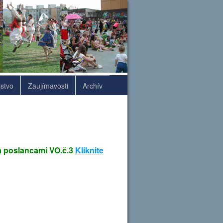
stvo
Zaujímavosti
Archív
a poslancami VO.č.3
Kliknite