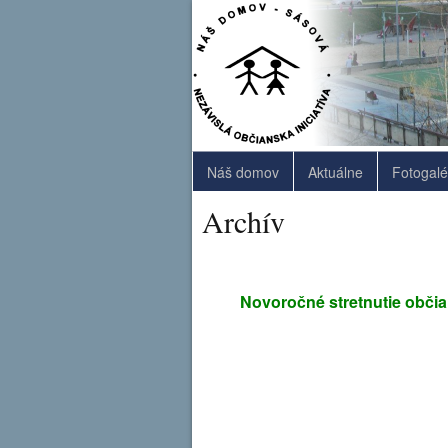
Náš domov
Aktuálne
Fotogalé
Archív
Novoročné stretnutie obči