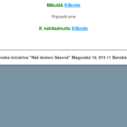
Mikuláš
Kliknite
Pripravili sme
K nahliadnutiu
Kliknite
nska iniciatíva "Náš domov Sásová" Magurská 16, 974 11 Banská