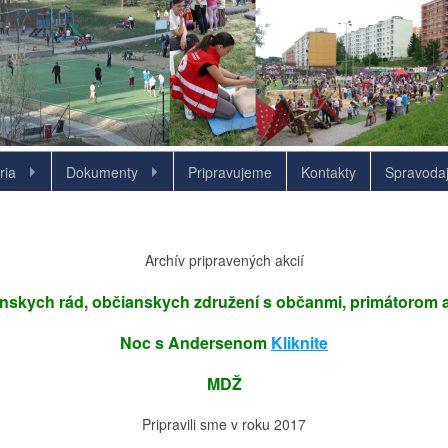
ria
Dokumenty
Pripravujeme
Kontakty
Spravodaj
Archív pripravených akcií
anskych rád, občianskych združení s občanmi, primátorom 
Noc s Andersenom
Kliknite
MDŽ
Pripravili sme v roku 2017